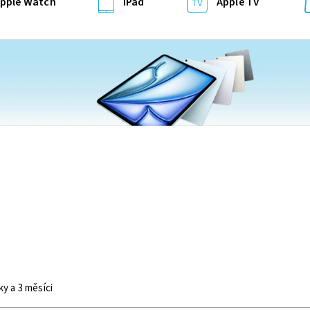
pple Watch
iPad
Apple TV
ky a 3 měsíci