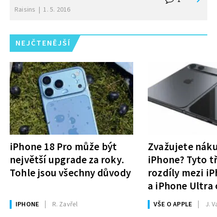
Raisins
|
1. 5. 2016
NEJČTENĚJŠÍ
iPhone 18 Pro může být
Zvažujete nák
největší upgrade za roky.
iPhone? Tyto tř
Tohle jsou všechny důvody
rozdíly mezi i
a iPhone Ultra 
rozhodnutí
IPHONE
R. Zavřel
VŠE O APPLE
J. V