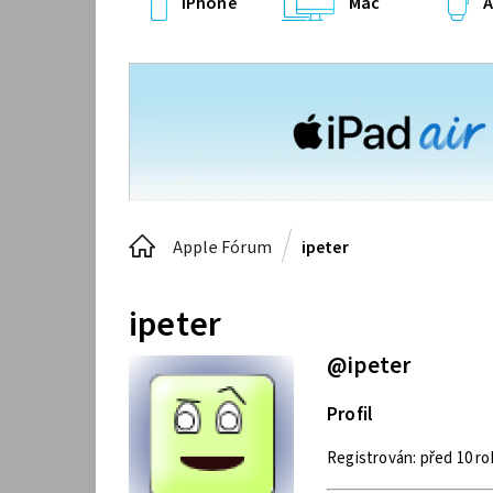
iPhone
Mac
A
Apple Fórum
ipeter
ipeter
@ipeter
Profil
Registrován: před 10 ro