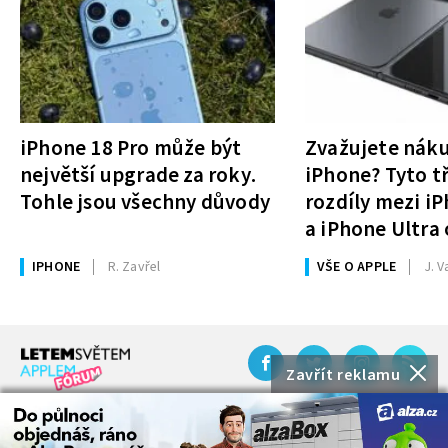
iPhone 18 Pro může být
Zvažujete nák
největší upgrade za roky.
iPhone? Tyto tř
Tohle jsou všechny důvody
rozdíly mezi i
a iPhone Ultra 
rozhodnutí
IPHONE
R. Zavřel
VŠE O APPLE
J. V
Zavřít reklamu