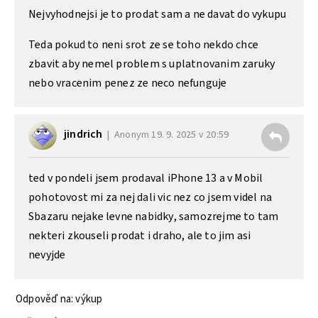
Nejvyhodnejsi je to prodat sam a ne davat do vykupu
Teda pokud to neni srot ze se toho nekdo chce
zbavit aby nemel problem s uplatnovanim zaruky
nebo vracenim penez ze neco nefunguje
jindrich
Anonym
19. 9. 2025 v 20:59
ted v pondeli jsem prodaval iPhone 13 a v Mobil
pohotovost mi za nej dali vic nez co jsem videl na
Sbazaru nejake levne nabidky, samozrejme to tam
nekteri zkouseli prodat i draho, ale to jim asi
nevyjde
Odpověď na: výkup