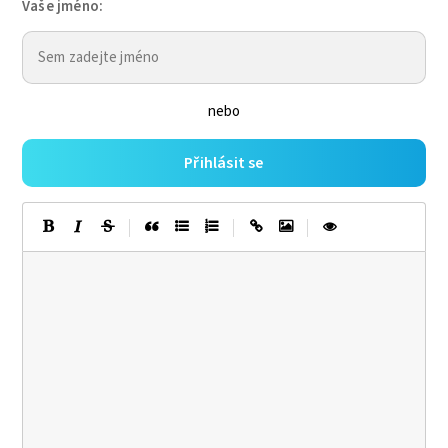
Vaše jméno:
nebo
Přihlásit se
|
|
|