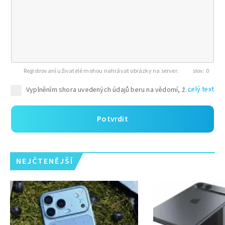
Registrovaní uživatelé mohou nahrávat obrázky na server.
0
celý text
Potvrdit
NEJČTENĚJŠÍ