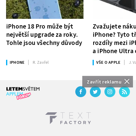
iPhone 18 Pro může být
Zvažujete nák
největší upgrade za roky.
iPhone? Tyto tř
Tohle jsou všechny důvody
rozdíly mezi i
a iPhone Ultra 
rozhodnutí
IPHONE
R. Zavřel
VŠE O APPLE
J. V
Zavřít reklamu