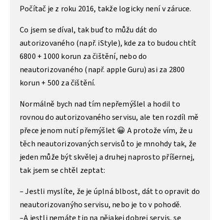
Počítač je z roku 2016, takže logicky není v záruce.
Co jsem se díval, tak buď to můžu dát do
autorizovaného (např. iStyle), kde za to budou chtít
6800 + 1000 korun za čištění, nebo do
neautorizovaného (např. apple Guru) asi za 2800
korun + 500 za čištění.
Normálně bych nad tím nepřemýšlel a hodil to
rovnou do autorizovaného servisu, ale ten rozdíl mě
přece jenom nutí přemýšlet 😀 A protože vím, že u
těch neautorizovaných servisů to je mnohdy tak, že
jeden může být skvělej a druhej naprosto příšernej,
tak jsem se chtěl zeptat:
– Jestli myslíte, že je úplná blbost, dát to opravit do
neautorizovanýho servisu, nebo je to v pohodě.
–A jestli nemáte tip na nějakej dobrej servis, se