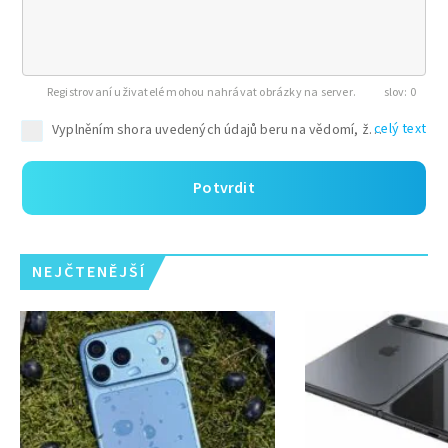
Registrovaní uživatelé mohou nahrávat obrázky na server.
0
celý text
Potvrdit
NEJČTENĚJŠÍ