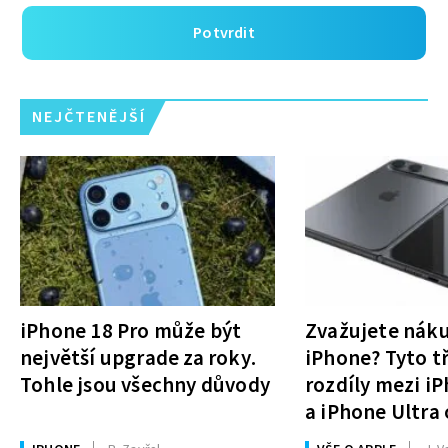
Potvrdit
NEJČTENĚJŠÍ
iPhone 18 Pro může být
Zvažujete nák
největší upgrade za roky.
iPhone? Tyto tř
Tohle jsou všechny důvody
rozdíly mezi i
a iPhone Ultra 
rozhodnutí