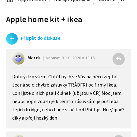
Apple home kit + ikea
+
Přispět do diskuze
Marek
Anonym
9. 10. 2020 v 13:15
Dobrý den všem. Chtěl bych se Vás na něco zeptat.
Jedná se o chytré zásuvky TRÅDFRI od firmy Ikea.
Loni jste o nich psali článek (už jsou v ČR) Moc jsem
nepochopil zda-li je k těmto zásuvkám je potřeba
Jejich bridge, nebo bude stačit od Phillips Hue/ipad?
díky a přeji hezký den