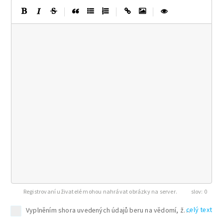
|
|
|
Registrovaní uživatelé mohou nahrávat obrázky na server.
0
celý text