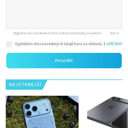
Registrovaní uživatelé mohou nahrávat obrázky na server.
0
celý text
Potvrdit
NEJČTENĚJŠÍ