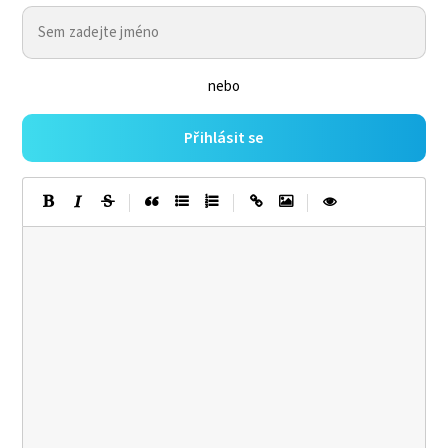
nebo
Přihlásit se
|
|
|