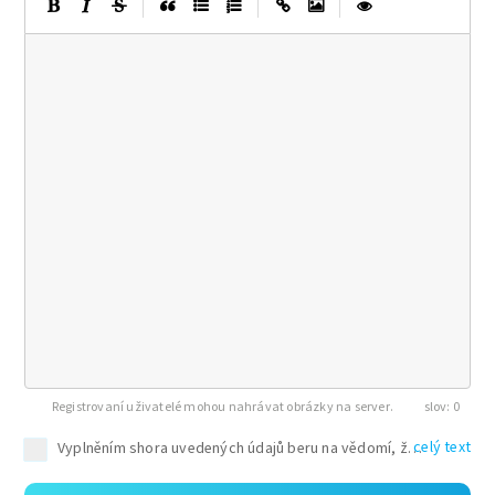
|
|
|
Registrovaní uživatelé mohou nahrávat obrázky na server.
0
celý text