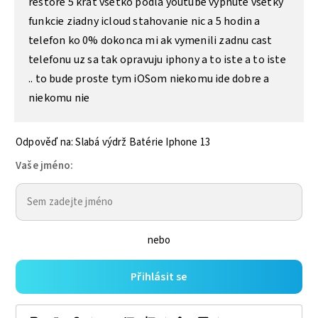
restore 5 krat vsetko podla youtube vypnute vsetky
funkcie ziadny icloud stahovanie nic a 5 hodin a
telefon ko 0% dokonca mi ak vymenili zadnu cast
telefonu uz sa tak opravuju iphony a to iste a to iste
.. to bude proste tym iOSom niekomu ide dobre a
niekomu nie
Odpověď na: Slabá výdrž Batérie Iphone 13
Vaše jméno:
nebo
Přihlásit se