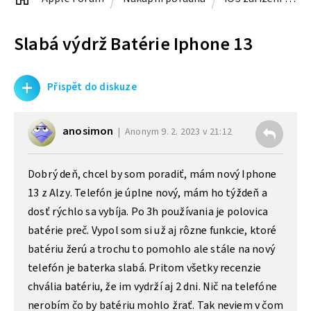
Slabá výdrž Batérie Iphone 13
+
Přispět do diskuze
anosimon
Anonym
9. 2. 2023 v 21:12
Dobrý deň, chcel by som poradiť, mám nový Iphone
13 z Alzy. Telefón je úplne nový, mám ho týždeň a
dosť rýchlo sa vybíja. Po 3h používania je polovica
batérie preč. Vypol som si už aj rôzne funkcie, ktoré
batériu žerú a trochu to pomohlo ale stále na nový
telefón je baterka slabá. Pritom všetky recenzie
chvália batériu, že im vydrží aj 2 dni. Nič na telefóne
nerobím čo by batériu mohlo žrať. Tak neviem v čom