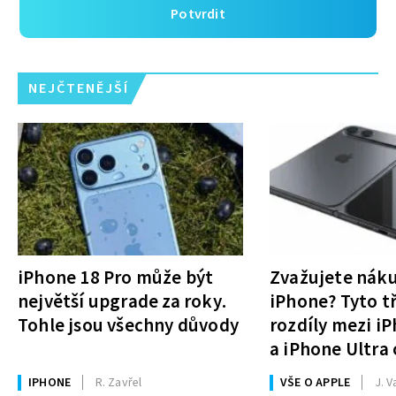
Potvrdit
NEJČTENĚJŠÍ
iPhone 18 Pro může být
Zvažujete nák
největší upgrade za roky.
iPhone? Tyto tř
Tohle jsou všechny důvody
rozdíly mezi i
a iPhone Ultra 
rozhodnutí
IPHONE
R. Zavřel
VŠE O APPLE
J. V