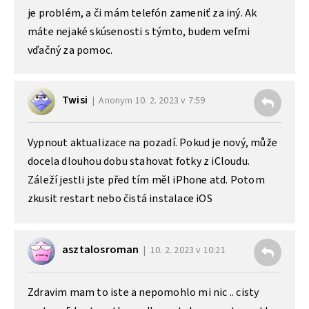
je problém, a či mám telefón zameniť za iný. Ak
máte nejaké skúsenosti s týmto, budem veľmi
vďačný za pomoc.
Twisi
Anonym
10. 2. 2023 v 7:59
Vypnout aktualizace na pozadí. Pokud je nový, může
docela dlouhou dobu stahovat fotky z iCloudu.
Záleží jestli jste před tím měl iPhone atd. Potom
zkusit restart nebo čistá instalace iOS
asztalosroman
10. 2. 2023 v 10:21
Zdravim mam to iste a nepomohlo mi nic .. cisty