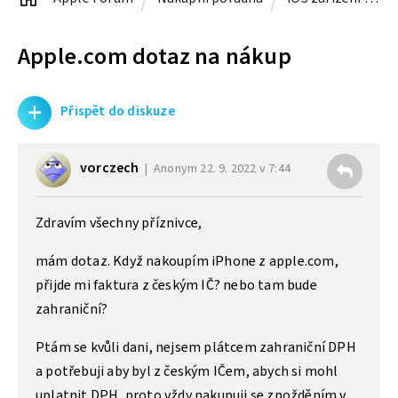
Apple.com dotaz na nákup
+
Přispět do diskuze
vorczech
Anonym
22. 9. 2022 v 7:44
Zdravím všechny příznivce,
mám dotaz. Když nakoupím iPhone z apple.com,
přijde mi faktura z českým IČ? nebo tam bude
zahraniční?
Ptám se kvůli dani, nejsem plátcem zahraniční DPH
a potřebuji aby byl z českým IČem, abych si mohl
uplatnit DPH, proto vždy nakupuji se zpožděním v