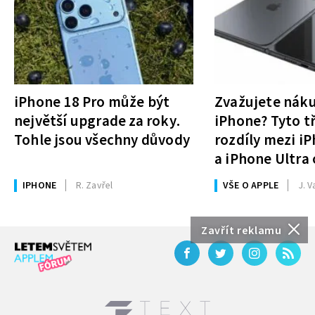
iPhone 18 Pro může být
Zvažujete nák
největší upgrade za roky.
iPhone? Tyto tř
Tohle jsou všechny důvody
rozdíly mezi i
a iPhone Ultra 
rozhodnutí
IPHONE
R. Zavřel
VŠE O APPLE
J. V
Zavřít reklamu