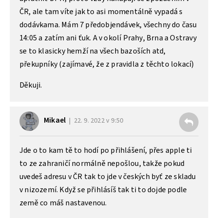
ČR, ale tam víte jak to asi momentálně vypadá s
dodávkama. Mám 7 předobjendávek, všechny do času
14:05 a zatím ani ťuk. A v okolí Prahy, Brna a Ostravy
se to klasicky hemží na všech bazoších atd,
překupníky (zajímavé, že z pravidla z těchto lokací)
Děkuji.
Mikael
22. 9. 2022 v 9:50
Jde o to kam tě to hodí po přihlášení, přes apple ti
to ze zahraničí normálně nepošlou, takže pokud
uvedeš adresu v ČR tak to jde v českých byť ze skladu
v nizozemí. Když se přihlásíš tak ti to dojde podle
země co máš nastavenou.