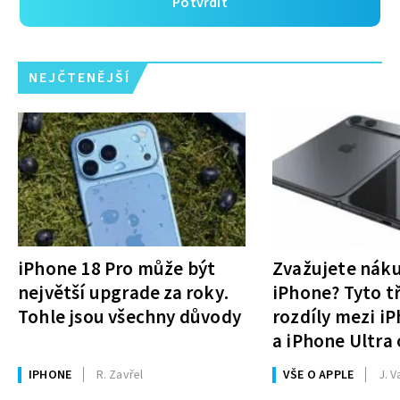
Potvrdit
NEJČTENĚJŠÍ
iPhone 18 Pro může být
Zvažujete nák
největší upgrade za roky.
iPhone? Tyto tř
Tohle jsou všechny důvody
rozdíly mezi i
a iPhone Ultra 
rozhodnutí
IPHONE
R. Zavřel
VŠE O APPLE
J. V