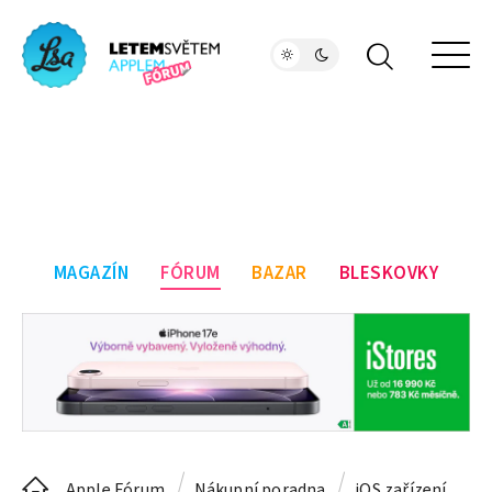
MAGAZÍN
FÓRUM
BAZAR
BLESKOVKY
Apple Fórum
Nákupní poradna
iOS zařízení
13