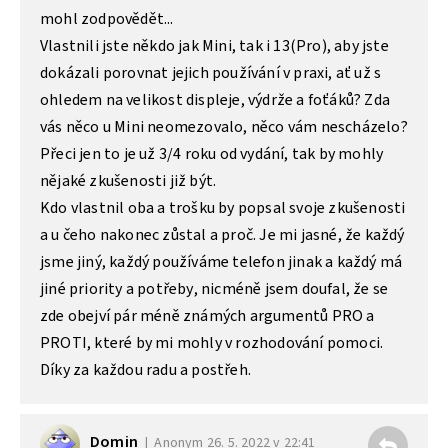
mohl zodpovědět...
Vlastnili jste někdo jak Mini, tak i 13(Pro), aby jste
dokázali porovnat jejich používání v praxi, ať už s
ohledem na velikost displeje, výdrže a foťáků? Zda
vás něco u Mini neomezovalo, něco vám nescházelo?
Přeci jen to je už 3/4 roku od vydání, tak by mohly
nějaké zkušenosti již být.
Kdo vlastnil oba a trošku by popsal svoje zkušenosti
a u čeho nakonec zůstal a proč. Je mi jasné, že každý
jsme jiný, každý používáme telefon jinak a každý má
jiné priority a potřeby, nicméně jsem doufal, že se
zde obejví pár méně známých argumentů PRO a
PROTI, které by mi mohly v rozhodování pomoci.
Díky za každou radu a postřeh.
Domin
Anonym
26. 5. 2022 v 22:41