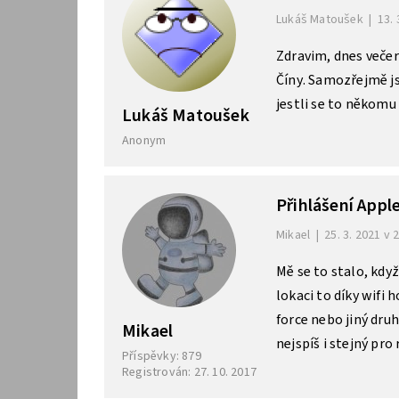
Lukáš Matoušek
|
13. 
Zdravim, dnes večer
Číny. Samozřejmě j
jestli se to někomu
Lukáš Matoušek
Anonym
Přihlášení Appl
Mikael
|
25. 3. 2021 v 
Mě se to stalo, když
lokaci to díky wifi 
force nebo jiný druh
Mikael
nejspíš i stejný pro 
Příspěvky: 879
Registrován: 27. 10. 2017