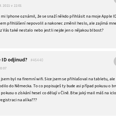
3. 2021 v 22:01
 mi Iphone oznámil, že se snaží někdo přihlásit na moje Apple I
sem přihlášení nepovolil a nakonec změnil heslo, ale zajímá mn
 z Vás také nestalo nebo jestli nejde jen o nějakou blbost?
e ID odjinud?
#46440
20:07
 jsem byl na firemní wifi. Sice jsem se přihlašoval na tabletu, ale
hodilo do Německa. To co popisuješ ty bude asi případ pokusu o br
 pokusu o získání hesel co dělají v Číně. Btw jaký mail máš na icl
registraci na alíka???