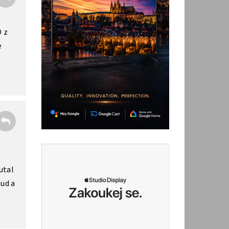
D z
e
utal
oud a