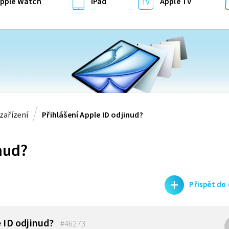
pple Watch
iPad
Apple TV
zařízení
Přihlášení Apple ID odjinud?
nud?
+
Přispět do
e ID odjinud?
#46273