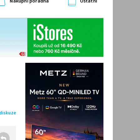
Nákupní poradna
Ostatní
 diskuze