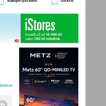
Nákupní poradna
Ostatní
 diskuze