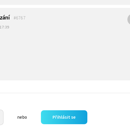
zání
#6767
 17:39
Přihlásit se
nebo