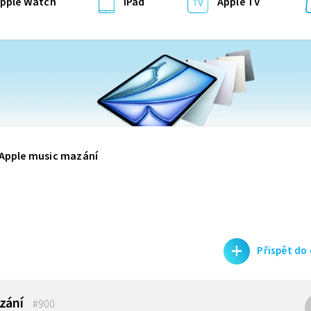
pple Watch
iPad
Apple TV
Apple music mazání
+
Přispět do
zání
#900