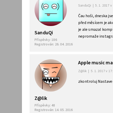
SanduQi
|
5. 1. 2017 v
Čau hoši, dneska js
před měsícem je ako
je ale smazal kompl
SanduQi
nepromaže instagr
Příspěvky: 186
Registrován: 26. 04. 2016
Apple music ma
Z@lik
|
5. 1. 2017 v 17
zkontroluj Nastave
Z@lik
Příspěvky: 48
Registrován: 14. 05. 2016