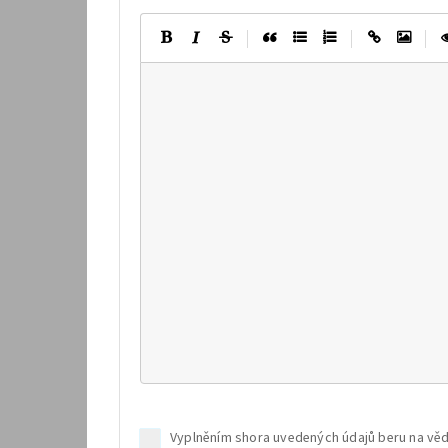
|
|
|