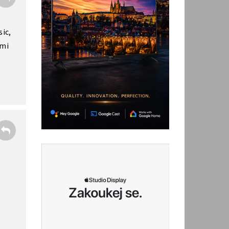
sic,
 mi