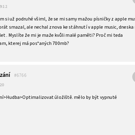
 9:12
em si už podruhé všiml, že se mi samy mažou písničky z apple mu
rát smazal, ale nechal znova ke stáhnutí v apple music, dneska
et . Myslíte že mi je maže kvůli malé paměti? Proč mi teda
am, kterej má pos*aných 700mb?
zání
#6766
:20
ní>Hudba>Optimalizovat úložiště. mělo by být vypnuté