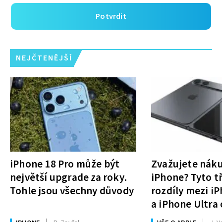
Potvrdit
NEJČTENĚJŠÍ
iPhone 18 Pro může být
Zvažujete nák
největší upgrade za roky.
iPhone? Tyto tř
Tohle jsou všechny důvody
rozdíly mezi i
a iPhone Ultra 
rozhodnutí