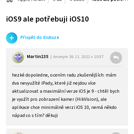
iOS9 ale potřebuji iOS10
+
Přispět do diskuze
Martin235
Anonym
26. 11. 2022 v 10:57
hezké dopoledne, ocením radu zkušenějších: mám
dva nevyužíté iPady, které již nejdou více
aktualizovat a maximální verze iOS je 9 - chtěl bych
je využít pro zobrazení kamer (HikVision), ale
aplikace chce minimálně verzi iOS 10, nemá někdo
nápad co s tím? děkuji