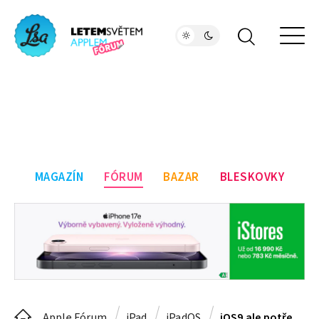
MAGAZÍN
FÓRUM
BAZAR
BLESKOVKY
Apple Fórum
iPad
iPadOS
iOS9 ale potřebuji iOS10