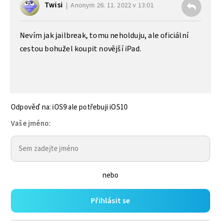
Twisi
Anonym
26. 11. 2022 v 13:01
Nevím jak jailbreak, tomu neholduju, ale oficiální
cestou bohužel koupit novější iPad.
Odpověď na: iOS9 ale potřebuji iOS10
Vaše jméno:
nebo
Přihlásit se