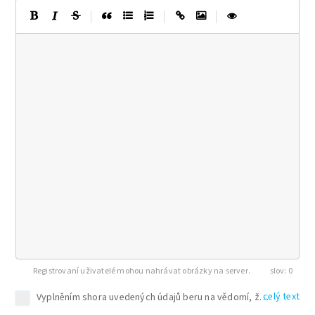
|
|
|
Registrovaní uživatelé mohou nahrávat obrázky na server.
0
celý text