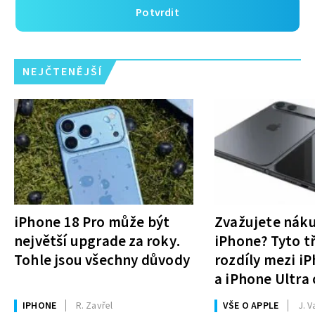
Potvrdit
NEJČTENĚJŠÍ
iPhone 18 Pro může být
Zvažujete nák
největší upgrade za roky.
iPhone? Tyto tř
Tohle jsou všechny důvody
rozdíly mezi i
a iPhone Ultra 
rozhodnutí
IPHONE
R. Zavřel
VŠE O APPLE
J. V