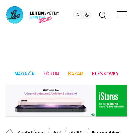
MAGAZÍN
FÓRUM
BAZAR
BLESKOVKY
Apple Fórum
iPad
iPadOS
Ikona aplikace se znakem Bluetooth