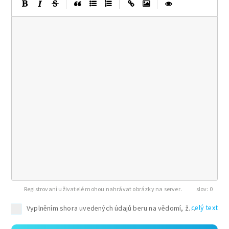
|
|
|
Registrovaní uživatelé mohou nahrávat obrázky na server.
0
celý text