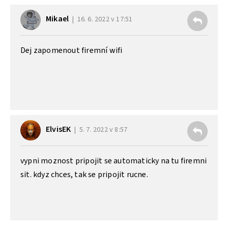
Mikael
16. 6. 2022 v 17:51
Dej zapomenout firemní wifi
ElvisEK
5. 7. 2022 v 8:57
vypni moznost pripojit se automaticky na tu firemni
sit. kdyz chces, tak se pripojit rucne.