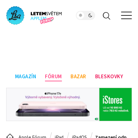
MAGAZÍN
FÓRUM
BAZAR
BLESKOVKY
Apple Fórum
iPad
iPadOS
Zamezení odpojení z hotspotu