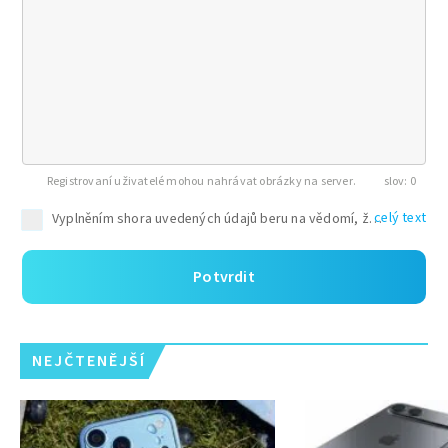
Registrovaní uživatelé mohou nahrávat obrázky na server.
0
celý text
Potvrdit
NEJČTENĚJŠÍ