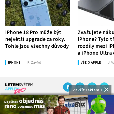
iPhone 18 Pro může být
Zvažujete nák
největší upgrade za roky.
iPhone? Tyto tř
Tohle jsou všechny důvody
rozdíly mezi i
a iPhone Ultra 
rozhodnutí
IPHONE
R. Zavřel
VŠE O APPLE
J. V
Zavřít reklamu