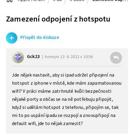
Zamezení odpojení z hotspotu
+
Přispět do diskuze
Gck23
Anonym
13. 6. 2022 v 10:56
Jde nějak nastavit, aby si ipad udržel připojení na
hotspot z iphone v místě, kde mám zapamatovanou
wifi? V práci máme zatrhnuté kvůli bezpečnosti
nějaké porty a občas se na ně potřebuju připojit,
když si udělám hotspot z telefonu, připojím se, tak
mi to po uspání ipadu se rozpojí a znovupřipojí na
default wifi, jde to nějak zamezit?