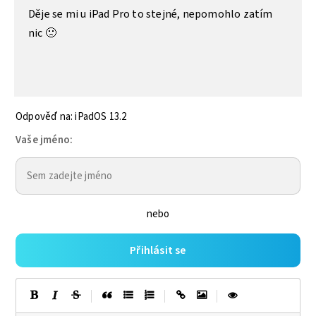
Děje se mi u iPad Pro to stejné, nepomohlo zatím
nic 🙁
Odpověď na: iPadOS 13.2
Vaše jméno:
nebo
Přihlásit se
|
|
|