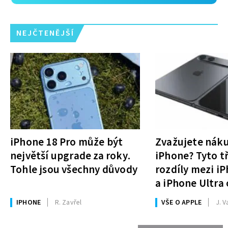
NEJČTENĚJŠÍ
iPhone 18 Pro může být
Zvažujete nák
největší upgrade za roky.
iPhone? Tyto tř
Tohle jsou všechny důvody
rozdíly mezi i
a iPhone Ultra 
rozhodnutí
IPHONE
R. Zavřel
VŠE O APPLE
J. V