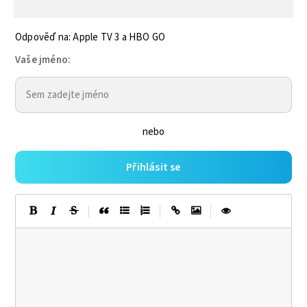
Odpověď na: Apple TV 3 a HBO GO
Vaše jméno:
nebo
Přihlásit se
|
|
|