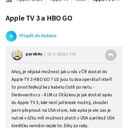
Apple TV 3 a HBO GO
+
Přispět do diskuze
parek4u
10. 8. 2016 v 7:53
Ahoj, je nějaká možnost jak u nás v ČR dostat do
Apple TV 3 HBO GO ? Už jsou tu dva operátoři kteří
to prostředkují bez kabelu čistě po netu. -
Sledovanitv.cz - A1M.cz Otázkou je jak dostat apku
do Apple TV 3, kde není jailbreak možný, zkoušel
jsem přepnout na USA store, kde apka je ale zas je
nutné v účtu mít možnost platit v USA a jelikož USA
kreditku nemám nejde to. Díky za rady.