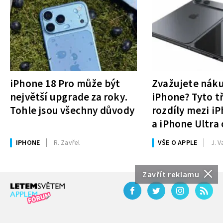
iPhone 18 Pro může být
Zvažujete nák
největší upgrade za roky.
iPhone? Tyto tř
Tohle jsou všechny důvody
rozdíly mezi i
a iPhone Ultra 
rozhodnutí
IPHONE
R. Zavřel
VŠE O APPLE
J. V
Zavřít reklamu