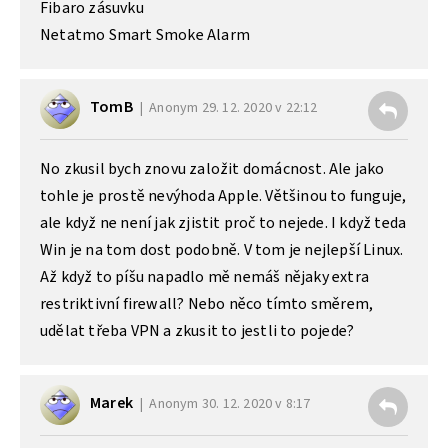
Fibaro zásuvku
Netatmo Smart Smoke Alarm
TomB
Anonym
29. 12. 2020 v 22:12
No zkusil bych znovu založit domácnost. Ale jako
tohle je prostě nevýhoda Apple. Většinou to funguje,
ale když ne není jak zjistit proč to nejede. I když teda
Win je na tom dost podobně. V tom je nejlepší Linux.
Až když to píšu napadlo mě nemáš nějaky extra
restriktivní firewall? Nebo něco tímto směrem,
udělat třeba VPN a zkusit to jestli to pojede?
Marek
Anonym
30. 12. 2020 v 8:17