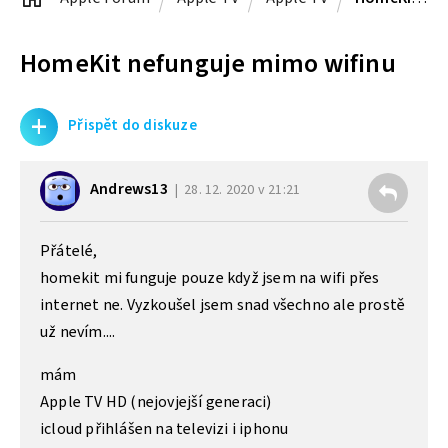
HomeKit nefunguje mimo wifinu
+
Přispět do diskuze
Andrews13
28. 12. 2020 v 21:21
Přátelé,
homekit mi funguje pouze když jsem na wifi přes
internet ne. Vyzkoušel jsem snad všechno ale prostě
už nevím....
mám
Apple TV HD (nejovjejší generaci)
icloud přihlášen na televizi i iphonu