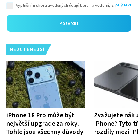
celý text
Potvrdit
NEJČTENĚJŠÍ
iPhone 18 Pro může být
Zvažujete nák
největší upgrade za roky.
iPhone? Tyto tř
Tohle jsou všechny důvody
rozdíly mezi i