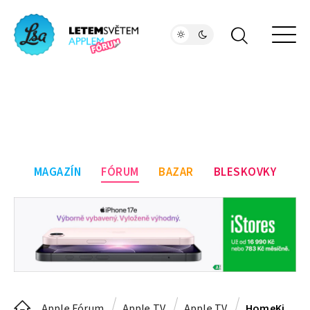
MAGAZÍN
FÓRUM
BAZAR
BLESKOVKY
Apple Fórum
Apple TV
Apple TV
HomeKit nefunguje mimo wifinu