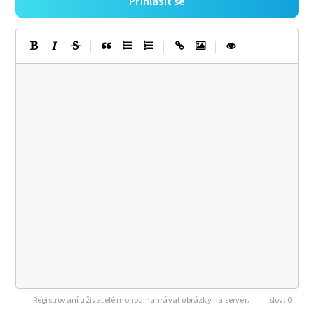
Přihlásit se
|
|
|
Registrovaní uživatelé mohou nahrávat obrázky na server.
0