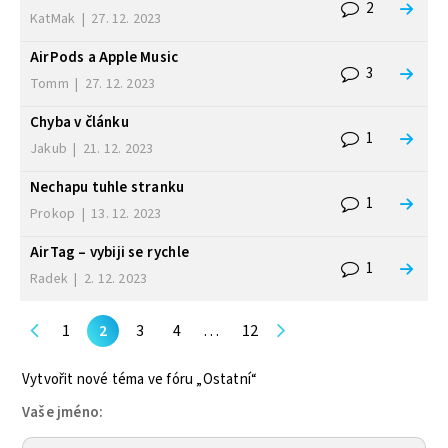
2
KatMak
|
27. 12. 2023
AirPods a Apple Music
3
Tomm
|
27. 12. 2023
Chyba v článku
1
Jakub
|
21. 12. 2023
Nechapu tuhle stranku
1
Prokop
|
13. 12. 2023
AirTag – vybiji se rychle
1
Radek
|
2. 12. 2023
1
2
3
4
…
12
Vytvořit nové téma ve fóru „Ostatní“
Vaše jméno: