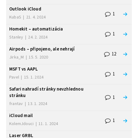
Outlook iCloud
1
KubaS
|
21. 4. 2024
Homekit – automatizácia
1
Stanley
|
24. 2. 2024
Airpods – připojeno, ale nehrají
12
Jirka_M
|
15. 5. 2020
MSFT vs AAPL
1
Pavel
|
15. 1. 2024
Safari nahradí stránky nevzhlednou
stránku
1
frantav
|
13. 1. 2024
iCloud mail
1
KolemJdouci
|
11. 1. 2024
Laser GRBL