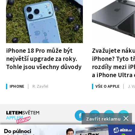
iPhone 18 Pro může být
Zvažujete nák
největší upgrade za roky.
iPhone? Tyto tř
Tohle jsou všechny důvody
rozdíly mezi i
a iPhone Ultra 
rozhodnutí
IPHONE
R. Zavřel
VŠE O APPLE
J. V
Zavřít reklamu