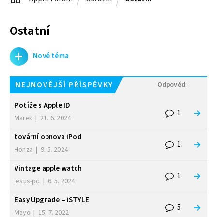
Ostatní
+
Nové téma
NEJNOVĚJŠÍ PŘÍSPĚVKY
Odpovědi
Potíže s Apple ID
1
Marek
|
21. 6. 2024
tovární obnova iPod
1
Honza
|
9. 5. 2024
Vintage apple watch
1
jesus-pd
|
6. 5. 2024
Easy Upgrade – iSTYLE
5
Mayo
|
15. 7. 2022