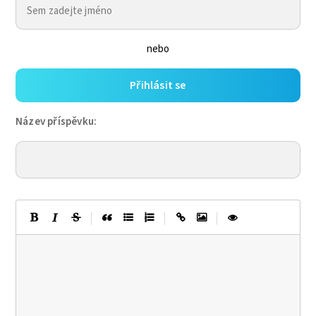
nebo
Přihlásit se
Název příspěvku:
|
|
|