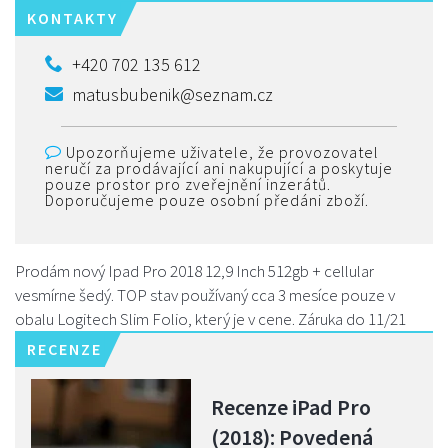
KONTAKTY
+420 702 135 612
matusbubenik@seznam.cz
Upozorňujeme uživatele, že provozovatel
neručí za prodávající ani nakupující a poskytuje
pouze prostor pro zveřejnění inzerátů.
Doporučujeme pouze osobní předáni zboží.
Prodám nový Ipad Pro 2018 12,9 Inch 512gb + cellular
vesmírne šedý. TOP stav používaný cca 3 mesíce pouze v
obalu Logitech Slim Folio, který je v cene. Záruka do 11/21
RECENZE
Recenze iPad Pro
(2018): Povedená