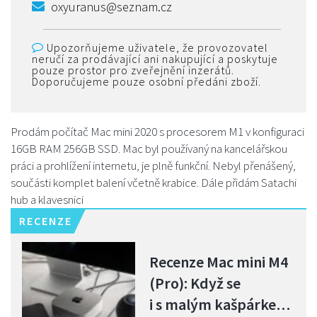
oxyuranus@seznam.cz
Upozorňujeme uživatele, že provozovatel
neručí za prodávající ani nakupující a poskytuje
pouze prostor pro zveřejnění inzerátů.
Doporučujeme pouze osobní předáni zboží.
Prodám počítač Mac mini 2020 s procesorem M1 v konfiguraci
16GB RAM 256GB SSD. Mac byl používaný na kancelářskou
práci a prohlížení internetu, je plně funkční. Nebyl přenášený,
součásti komplet balení včetně krabice. Dále přidám Satachi
hub a klavesnici
RECENZE
Recenze Mac mini M4
(Pro): Když se
i s malým kašpárkem