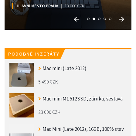
HLAVNÍ MĚSTO PRAHA
HLAVNÍ MĚSTO PRAHA
HLAVNÍ MĚSTO PRAHA
HLAVNÍ MĚSTO PRAHA
HLAVNÍ MĚSTO PRAHA
8 000 CZK
13 000 CZK
12 000 CZK
7 500 CZK
7 500 CZK
PODOBNÉ INZERÁTY
Mac mini (Late 2012)
5 490 CZK
Mac mini M1 512SSD, záruka, sestava
23 000 CZK
Mac Mini (Late 2012), 16GB, 100% stav