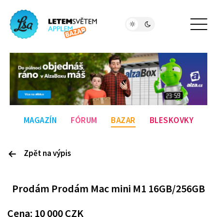
MAGAZÍN
FÓRUM
BAZAR
BLESKOVKY
Zpět na výpis
P
rodám
Prodám Mac mini M1 16GB/256GB
Cena:
10 000
CZK