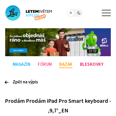
MAGAZÍN
FÓRUM
BAZAR
BLESKOVKY
Zpět na výpis
P
rodám
Prodám iPad Pro Smart keyboard -
‚9,7’_EN