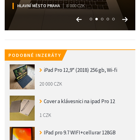
HLAVNÍ MĚSTO PRAHA
HLAVNÍ MĚSTO PRAHA
HLAVNÍ MĚSTO PRAHA
HLAVNÍ MĚSTO PRAHA
HLAVNÍ MĚSTO PRAHA
17 000 CZK
8 000 CZK
13 000 CZK
12 000 CZK
7 500 CZK
PODOBNÉ INZERÁTY
iPad Pro 12,9“ (2018) 256 gb, Wi-fi
20 000 CZK
Cover a klávesnici na ipad Pro 12
1 CZK
IPad pro 9.7 WIFI+cellurar 128GB