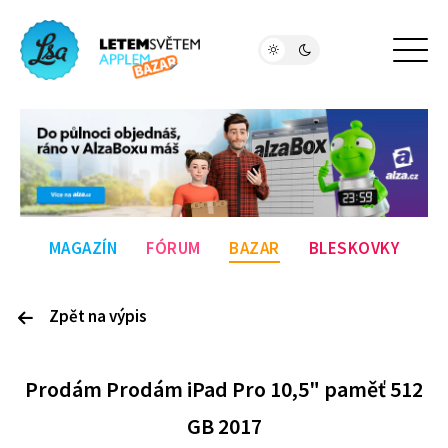
MAGAZÍN
FÓRUM
BAZAR
BLESKOVKY
Zpět na výpis
P
rodám
Prodám iPad Pro 10,5" paměť 512
GB 2017