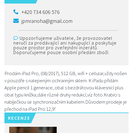
+420 734 606 576
jpmranoha@gmail.com
Upozorňujeme uživatele, že provozovatel
neručí za prodávající ani nakupující a poskytuje
pouze prostor pro zveřejnění inzerátů.
Doporučujeme pouze osobní předáni zboží.
Prodám iPad Pro, (08/2017), 512 GB, wifi + cellular,vždy nošen
v pouzdře s nalepeným ochranným sklem. K iPadu přidám
Apple pencil 1.generace, obal s bezdrátovou klávesnicí plus
obal typu knížka,dále různé druhy redukcí,viz foto.Krabici s
nabíječkou se synchronizačním kabelem.Důvodem prodeje je
přechod na iPad Pro 12,9".
RECENZE