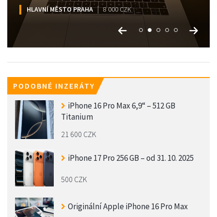
HLAVNÍ MĚSTO PRAHA
HLAVNÍ MĚSTO PRAHA
HLAVNÍ MĚSTO PRAHA
HLAVNÍ MĚSTO PRAHA
HLAVNÍ MĚSTO PRAHA
17 000 CZK
8 000 CZK
13 000 CZK
12 000 CZK
7 500 CZK
PODOBNÉ INZERÁTY
iPhone 16 Pro Max 6,9“ – 512 GB
Titanium
21 600 CZK
iPhone 17 Pro 256 GB – od 31. 10. 2025
500 CZK
Originální Apple iPhone 16 Pro Max