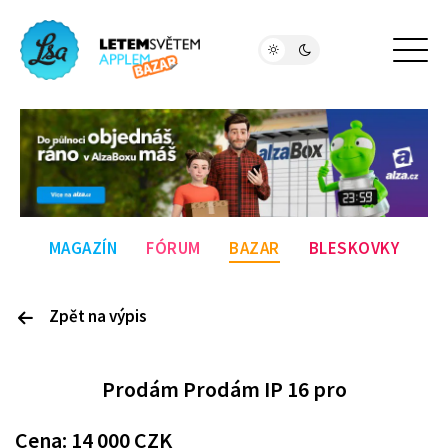
MAGAZÍN
FÓRUM
BAZAR
BLESKOVKY
Zpět na výpis
P
rodám
Prodám IP 16 pro
Cena:
14 000
CZK