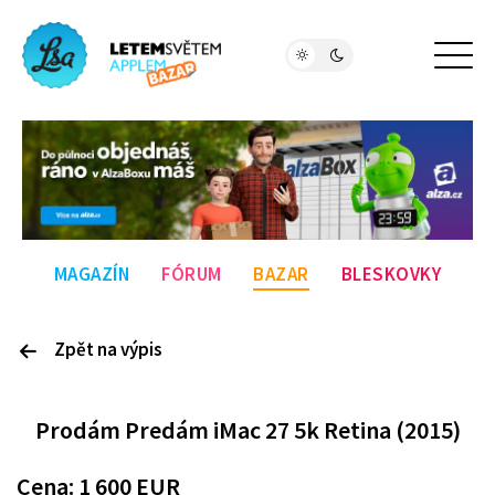
MAGAZÍN
FÓRUM
BAZAR
BLESKOVKY
Zpět na výpis
P
rodám
Predám iMac 27 5k Retina (2015)
Cena:
1 600
EUR