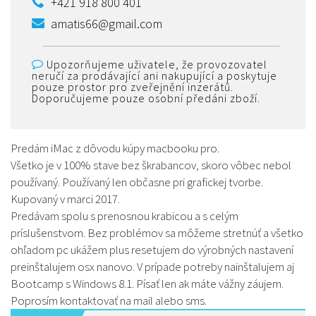
+421 918 800 401
amatis66@gmail.com
Upozorňujeme uživatele, že provozovatel
neručí za prodávající ani nakupující a poskytuje
pouze prostor pro zveřejnění inzerátů.
Doporučujeme pouze osobní předáni zboží.
Predám iMac z dôvodu kúpy macbooku pro.
Všetko je v 100% stave bez škrabancov, skoro vôbec nebol
používaný. Používaný len občasne pri grafickej tvorbe.
Kupovaný v marci 2017.
Predávam spolu s prenosnou krabicou a s celým
príslušenstvom. Bez problémov sa môžeme stretnúť a všetko
ohľadom pc ukážem plus resetujem do výrobných nastavení
preinštalujem osx nanovo. V prípade potreby nainštalujem aj
Bootcamp s Windows 8.1. Písať len ak máte vážny záujem.
Poprosím kontaktovať na mail alebo sms.