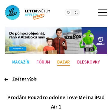
MAGAZÍN
FÓRUM
BAZAR
BLESKOVKY
Zpět na výpis
P
rodám
Pouzdro odolne Love Mei na iPad
Air 1