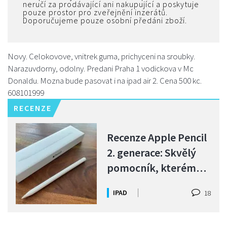
neručí za prodávající ani nakupující a poskytuje
pouze prostor pro zveřejnění inzerátů.
Doporučujeme pouze osobní předáni zboží.
Novy. Celokovove, vnitrek guma, prichyceni na sroubky.
Narazuvdorny, odolny. Predani Praha 1 vodickova v Mc
Donaldu. Mozna bude pasovat i na ipad air 2. Cena 500 kc.
608101999
RECENZE
Recenze Apple Pencil
2. generace: Skvělý
pomocník, kterému
k dokonalosti chybí
IPAD
18
jen málo