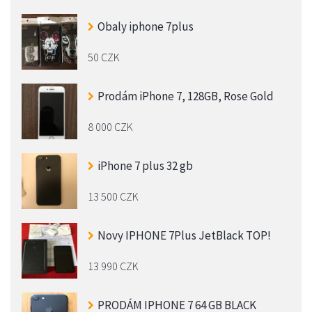
Obaly iphone 7plus
50 CZK
Prodám iPhone 7, 128GB, Rose Gold
8 000 CZK
iPhone 7 plus 32 gb
13 500 CZK
Novy IPHONE 7Plus JetBlack TOP!
13 990 CZK
PRODÁM IPHONE 7 64 GB BLACK