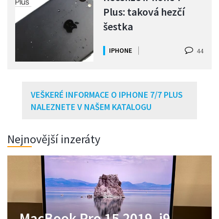
Plus: taková hezčí
šestka
IPHONE
44
VEŠKERÉ INFORMACE O IPHONE 7/7 PLUS
NALEZNETE V NAŠEM KATALOGU
Nejnovější inzeráty
MacBook Pro 14,2021,M1
MacBook Pro 15,2019, i9,
Zánovní MacBook Neo
MacBook Air M1 jako nový,