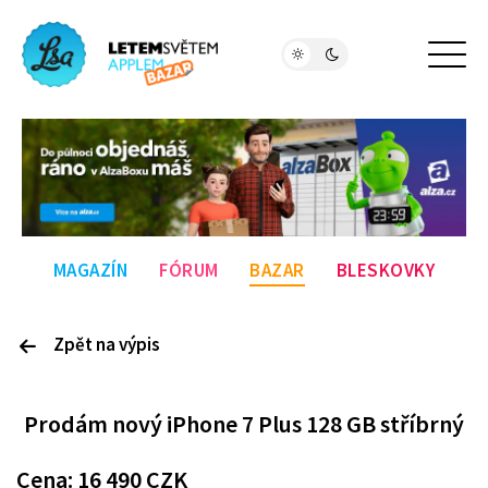
MAGAZÍN
FÓRUM
BAZAR
BLESKOVKY
Zpět na výpis
P
rodám
nový iPhone 7 Plus 128 GB stříbrný
Cena:
16 490
CZK