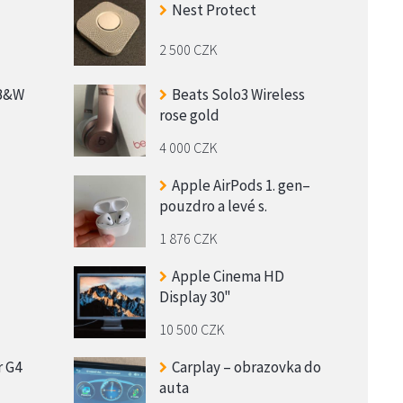
Nest Protect
2 500 CZK
 B&W
Beats Solo3 Wireless
rose gold
4 000 CZK
Apple AirPods 1. gen–
pouzdro a levé s.
1 876 CZK
Apple Cinema HD
Display 30"
10 500 CZK
r G4
Carplay – obrazovka do
auta