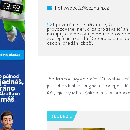
hollywood.2@seznam.cz
Upozorňujeme uživatele, že
provozovatel neručí za prodávající ani
nakupující a poskytuje pouze prostor 
zveřejnění inzerátů. Doporučujeme p
osobní předáni zboží.
Prodám hodinky v dobrém 100% stavu,málo
je u toho v krabici i originální.Prodej je 
iOS, jejich využití je však bohatší při prop
RECENZE