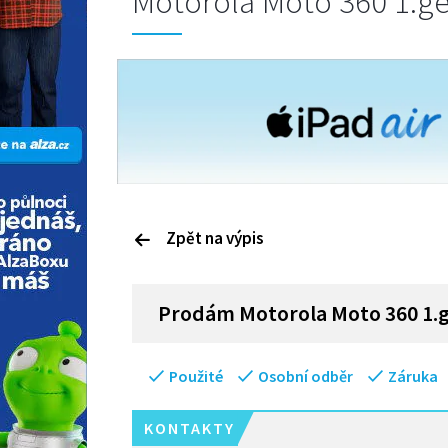
Motorola Moto 360 1.g
Zpět na výpis
P
rodám
Motorola Moto 360 1.
Použité
Osobní odběr
Záruka
KONTAKTY