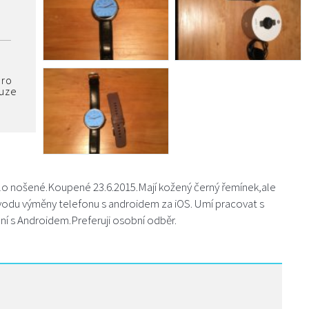
pro
ouze
 nošené.Koupené 23.6.2015.Mají kožený černý řemínek,ale
z důvodu výměny telefonu s androidem za iOS. Umí pracovat s
ojení s Androidem.Preferuji osobní odběr.