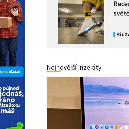
Rece
svět
VŠE O 
Nejnovější inzeráty