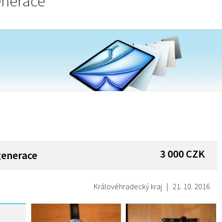
enerace
3 000
CZK
generace
Královéhradecký kraj
|
21. 10. 2016