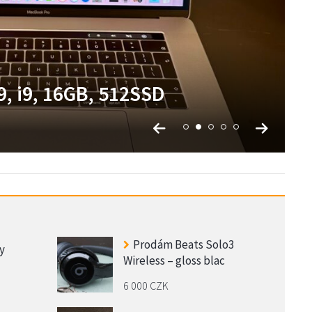
1,M1 Pro,16GB,512 SSD
, i9, 16GB, 512SSD
o 256GB v záruce
 nový, záruka
Prodám Beats Solo3
y
Wireless – gloss blac
6 000 CZK