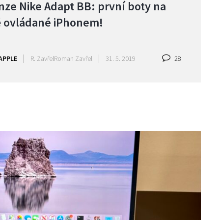
nze Nike Adapt BB: první boty na
ě ovládané iPhonem!
APPLE
R. Zavřel
Roman Zavřel
31. 5. 2019
28