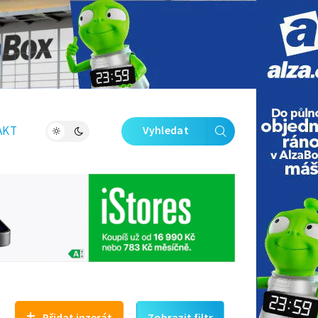
Zavřít galerii
AKT
Vyhledat
+
Přidat inzerát
Zobrazit filtr