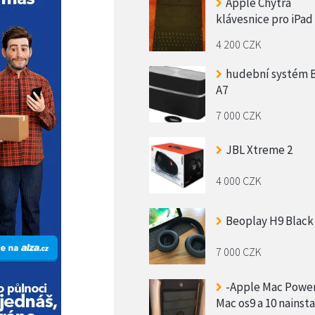
Apple Chytrá
klávesnice pro iPad
4 200 CZK
hudební systém
A7
7 000 CZK
JBL Xtreme 2
4 000 CZK
Beoplay H9 Black
7 000 CZK
-Apple Mac Powe
Mac os9 a 10 nainsta