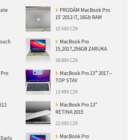
late
PRODÁM MacBook Pro
15′ 2012 i7, 16Gb RAM
15 500 CZK
Touch
MacBook Pro
15,2017,256GB ZARUKA
38 800 CZK
 Pro
MacBook Pro 13” 2017 –
TOP STAV
13 499 CZK
512
MacBook Pro 13"
RETINA 2015
22 000 CZK
MacBook Pro
(Early