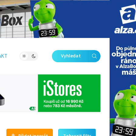
Zavřít galerii
AKT
Vyhledat
+
Přidat inzerát
Zobrazit filtr