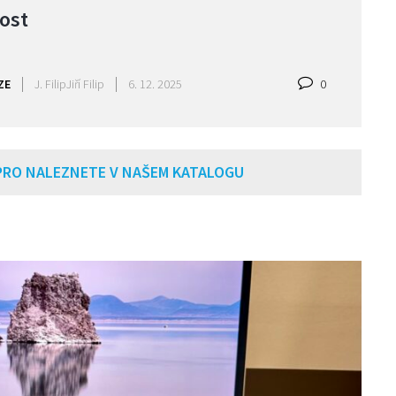
ost
ZE
J. Filip
Jiří Filip
6. 12. 2025
0
PRO NALEZNETE V NAŠEM KATALOGU