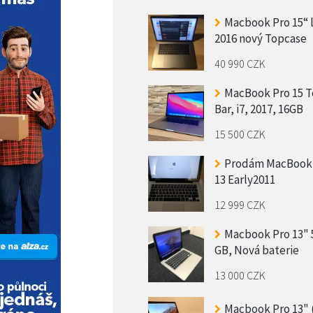
Macbook Pro 15“ 
2016 nový Topcase
40 990 CZK
MacBook Pro 15 
Bar, i7, 2017, 16GB
15 500 CZK
Prodám MacBook
13 Early2011
12 999 CZK
Macbook Pro 13" 
GB, Nová baterie
13 000 CZK
Macbook Pro 13" 