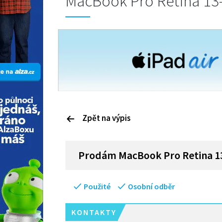
MacBook Pro Retina 13-
Zpět na výpis
P
rodám
MacBook Pro Retina 13
Použité
Osobní odběr
KONTAKTY