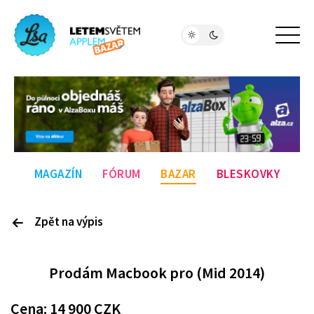
MAGAZÍN
FÓRUM
BAZAR
BLESKOVKY
Zpět na výpis
P
rodám
Macbook pro (Mid 2014)
Cena:
14 900
CZK