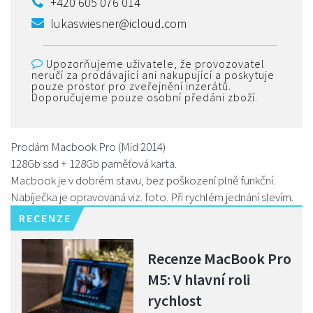
+420 605 076 014
lukaswiesner@icloud.com
Upozorňujeme uživatele, že provozovatel
neručí za prodávající ani nakupující a poskytuje
pouze prostor pro zveřejnění inzerátů.
Doporučujeme pouze osobní předáni zboží.
Prodám Macbook Pro (Mid 2014)
128Gb ssd + 128Gb paměťová karta.
Macbook je v dobrém stavu, bez poškození plně funkční.
Nabíječka je opravovaná viz. foto. Při rychlém jednání slevím.
RECENZE
Recenze MacBook Pro
M5: V hlavní roli
rychlost