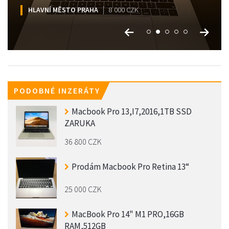
HLAVNÍ MĚSTO PRAHA
HLAVNÍ MĚSTO PRAHA
HLAVNÍ MĚSTO PRAHA
HLAVNÍ MĚSTO PRAHA
HLAVNÍ MĚSTO PRAHA
17 000 CZK
8 000 CZK
13 000 CZK
12 000 CZK
7 500 CZK
PODOBNÉ INZERÁTY
Macbook Pro 13,I7,2016,1TB SSD
ZARUKA
36 800 CZK
Prodám Macbook Pro Retina 13“
25 000 CZK
MacBook Pro 14" M1 PRO,16GB
RAM,512GB