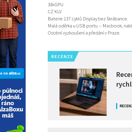
38xGPU
CZ KLV
Baterie 137 cyklů Display bez škrábance.
Malá oděrka u USB portu. – Macbook, nabí
Osobní vyzkoušení a předání v Praze.
RECENZE
Rece
rychl
RECEN