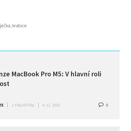
ječka, krabice
nze MacBook Pro M5: V hlavní roli
ost
ZE
J. Filip
Jiří Filip
6. 12. 2025
0