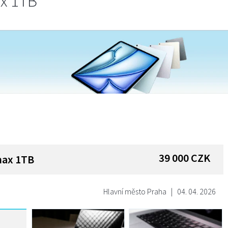
x 1TB
39 000
CZK
max 1TB
Hlavní město Praha
|
04. 04. 2026