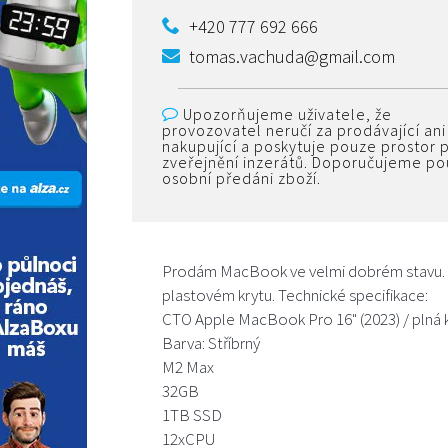
+420 777 692 666
tomas.vachuda@gmail.com
Upozorňujeme uživatele, že
provozovatel neručí za prodávající ani
nakupující a poskytuje pouze prostor 
zveřejnění inzerátů. Doporučujeme p
osobní předáni zboží.
Prodám MacBook ve velmi dobrém stavu. Po
plastovém krytu. Technické specifikace:
CTO Apple MacBook Pro 16" (2023) / plná 
Barva: Stříbrný
M2 Max
32GB
1TB SSD
12xCPU