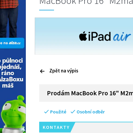
MacBook Pro 16" M2ma
Zpět na výpis
P
rodám
MacBook Pro 16" M2
Použité
Osobní odběr
KONTAKTY