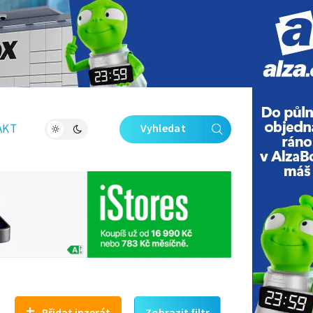
Zavřít galerii
AKT
Vyhledat
+
Přidat inzerát
Zobrazit filtr