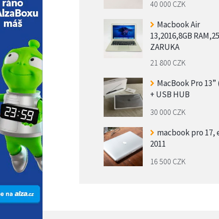
40 000 CZK
Macbook Air
13,2016,8GB RAM,2
ZARUKA
21 800 CZK
MacBook Pro 13” 
+ USB HUB
30 000 CZK
macbook pro 17, 
2011
16 500 CZK