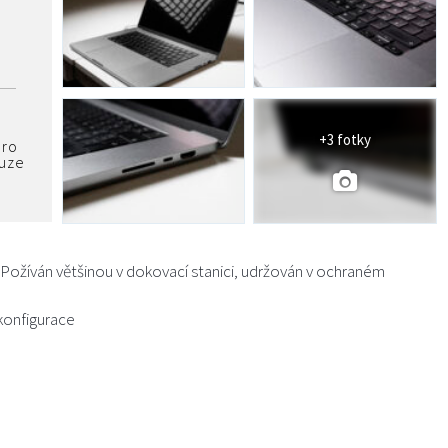
+3 fotky
pro
ouze
žíván většinou v dokovací stanici, udržován v ochraném
konfigurace