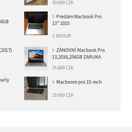
30 000 CZK
Predám Macbook Pro
56GB
13” 2015
1 300 EUR
(2017)
ZÁNOVNÍ Macbook Pro
13,2016,256GB ZARUKA
25 800 CZK
early
Macboom pro 15-inch
20 000 CZK