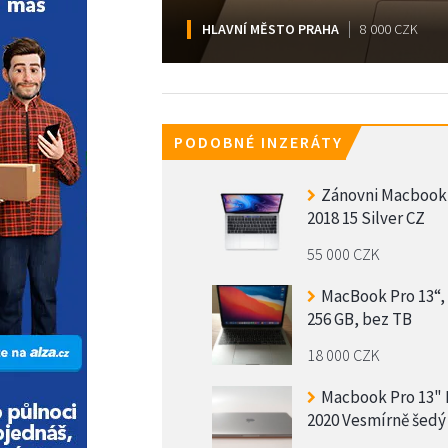
HLAVNÍ MĚSTO PRAHA
HLAVNÍ MĚSTO PRAHA
HLAVNÍ MĚSTO PRAHA
HLAVNÍ MĚSTO PRAHA
HLAVNÍ MĚSTO PRAHA
17 000 CZK
8 000 CZK
13 000 CZK
12 000 CZK
7 500 CZK
PODOBNÉ INZERÁTY
Zánovni Macbook
2018 15 Silver CZ
55 000 CZK
MacBook Pro 13“, 
256 GB, bez TB
18 000 CZK
Macbook Pro 13"
2020 Vesmírně šedý