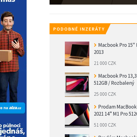
PODOBNÉ INZERÁTY
Macbook Pro 15" 
2013
21 000 CZK
Macbook Pro 13,3
512GB / Rozbalený
25 000 CZK
Prodam MacBook
2021 14” M1 Pro 51
51 000 CZK