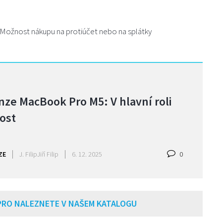
 Možnost nákupu na protiúčet nebo na splátky
nze MacBook Pro M5: V hlavní roli
ost
ZE
J. Filip
Jiří Filip
6. 12. 2025
0
PRO NALEZNETE V NAŠEM KATALOGU