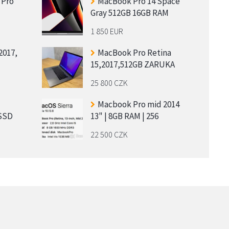
 Pro
MacBook Pro 14 Space
Gray 512GB 16GB RAM
1 850 EUR
2017,
MacBook Pro Retina
15,2017,512GB ZARUKA
25 800 CZK
Macbook Pro mid 2014
6SSD
13" | 8GB RAM | 256
22 500 CZK