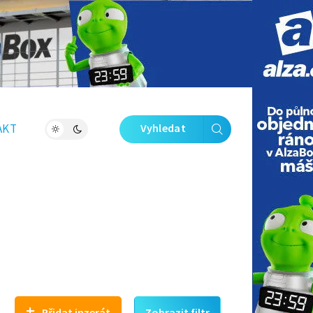
Zavřít galerii
AKT
Vyhledat
+
Přidat inzerát
Zobrazit filtr