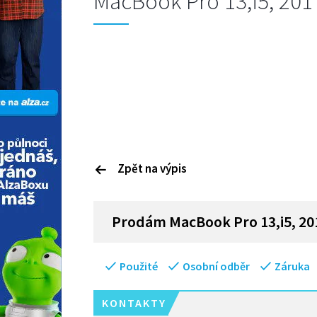
MacBook Pro 13,i5, 20
Zpět na výpis
P
rodám
MacBook Pro 13,i5, 2
Použité
Osobní odběr
Záruka
KONTAKTY