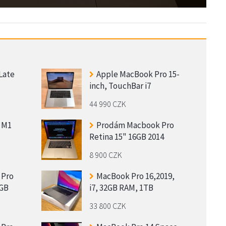
Late
Apple MacBook Pro 15-
inch, TouchBar i7
44 990 CZK
 M1
Prodám Macbook Pro
Retina 15" 16GB 2014
8 900 CZK
 Pro
MacBook Pro 16,2019,
2GB
i7, 32GB RAM, 1TB
33 800 CZK