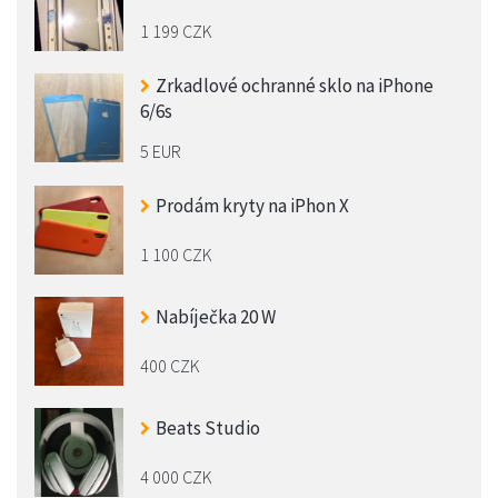
1 199 CZK
Zrkadlové ochranné sklo na iPhone
6/6s
5 EUR
Prodám kryty na iPhon X
1 100 CZK
Nabíječka 20 W
400 CZK
Beats Studio
4 000 CZK