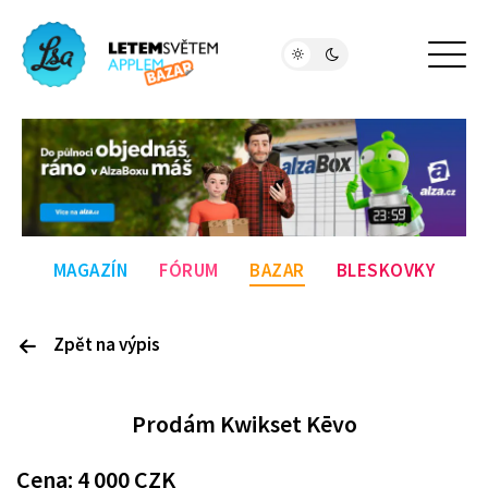
MAGAZÍN
FÓRUM
BAZAR
BLESKOVKY
Zpět na výpis
P
rodám
Kwikset Kēvo
Cena:
4 000
CZK