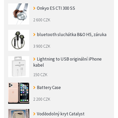
Onkyo ES CTI 300 SS
2 600 CZK
bluetooth sluchátka B&O H5, záruka
3 900 CZK
Lightning to USB originální iPhone
kabel
150 CZK
Battery Case
2 200 CZK
Voděodolný kryt Catalyst