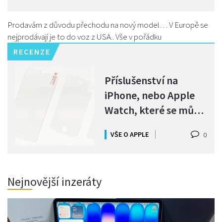
Prodavám z důvodu přechodu na nový model… V Europě se
nejprodávají je to do voz z USA.. Vše v pořádku
RECENZE
Příslušenství na
iPhone, nebo Apple
Watch, které se může
hodit
VŠE O APPLE
0
Nejnovější inzeráty