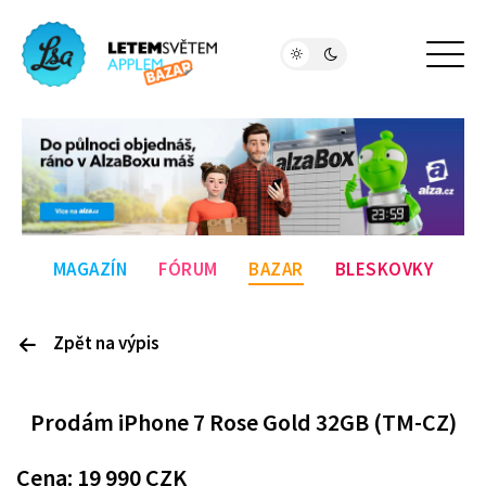
MAGAZÍN
FÓRUM
BAZAR
BLESKOVKY
Zpět na výpis
P
rodám
iPhone 7 Rose Gold 32GB (TM-CZ)
Cena:
19 990
CZK