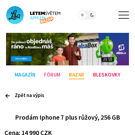
MAGAZÍN
FÓRUM
BAZAR
BLESKOVKY
Zpět na výpis
P
rodám
Iphone 7 plus růžový, 256 GB
Cena:
14 990
CZK