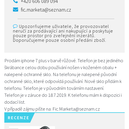
+420 606 089 094
fic.marketa@seznam.cz
Upozorňujeme uživatele, že provozovatel
neručí za prodávající ani nakupující a poskytuje
pouze prostor pro zveřejnění inzerátů.
Doporučujeme pouze osobní předáni zboží.
Prodám iphone 7 plus v barvě růžové. Telefon je bez jediného
škrábance celou dobu používání nošen v koženém obalu +
nalepené ochranné sklo. Na telefonu je nalepené původní
ochranné sklo, které odpovídá používání. Nové sklo přidám k
telefonu. Telefon je v původním továrním nastavení.
Telefon je v záruce do 18.7.2019. K telefonu mám k dispozici i
dodací list.
V případě zájmu pište na: Fic.Marketa@seznam.cz
RECENZE