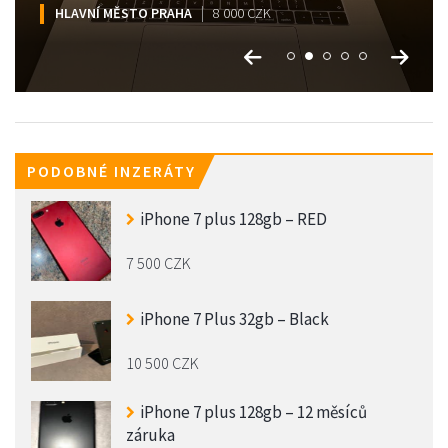
HLAVNÍ MĚSTO PRAHA
HLAVNÍ MĚSTO PRAHA
HLAVNÍ MĚSTO PRAHA
HLAVNÍ MĚSTO PRAHA
HLAVNÍ MĚSTO PRAHA
17 000 CZK
8 000 CZK
13 000 CZK
12 000 CZK
7 500 CZK
PODOBNÉ INZERÁTY
iPhone 7 plus 128gb – RED
7 500 CZK
iPhone 7 Plus 32gb – Black
10 500 CZK
iPhone 7 plus 128gb – 12 měsíců
záruka