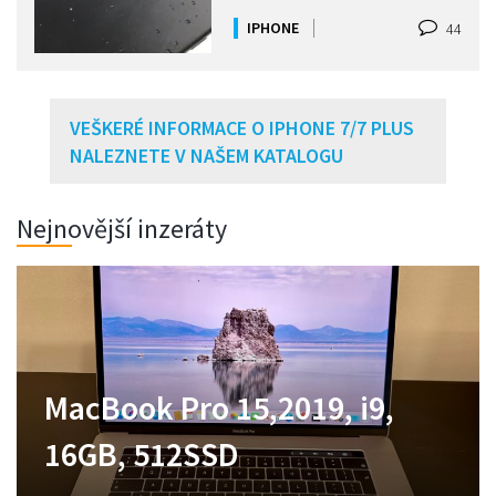
IPHONE
44
VEŠKERÉ INFORMACE O IPHONE 7/7 PLUS
NALEZNETE V NAŠEM KATALOGU
Nejnovější inzeráty
MacBook Pro 14,2021,M1
MacBook Pro 15,2019, i9,
Zánovní MacBook Neo
MacBook Air M1 jako nový,
Pro,16GB,512 SSD
16GB, 512SSD
256GB v záruce
záruka
Prodám 13 pro max