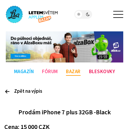
MAGAZÍN
FÓRUM
BAZAR
BLESKOVKY
Zpět na výpis
P
rodám
iPhone 7 plus 32GB -Black
Cena:
15 000
CZK