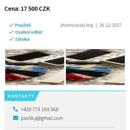
Cena:
17 500
CZK
Použité
Jihomoravský kraj
|
26. 12. 2017
Osobní odběr
Záruka
KONTAKTY
+420 773 169 568
pavlik.ji@gmail.com