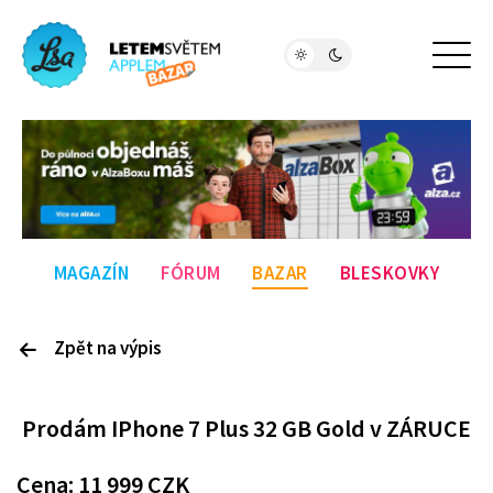
MAGAZÍN
FÓRUM
BAZAR
BLESKOVKY
Zpět na výpis
P
rodám
IPhone 7 Plus 32 GB Gold v ZÁRUCE
Cena:
11 999
CZK