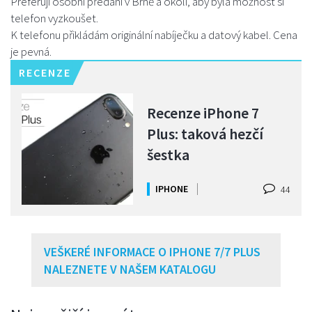
Preferuji osobní předání v Brně a okolí, aby byla možnost si
telefon vyzkoušet.
K telefonu přikládám originální nabíječku a datový kabel. Cena
je pevná.
RECENZE
Recenze iPhone 7
Plus: taková hezčí
šestka
IPHONE
44
VEŠKERÉ INFORMACE O IPHONE 7/7 PLUS
NALEZNETE V NAŠEM KATALOGU