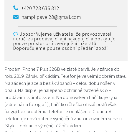
+420 728 636 812
hampl.pavel28@gmail.com
Upozorňujeme uživatele, že provozovatel
neručí za prodávající ani nakupující a poskytuje
pouze prostor pro zveřejnění inzerátů.
Doporučujeme pouze osobní předáni zboží.
Prodám iPhone 7 Plus 32GB ve zlaté barvě. Je v záruce do
roku 2019. Záruku přikládám. Telefon je ve velmi dobrém stavu.
Na zádech je zcela bez škrábanců – celou dobu nošen v
obalu. Na displeji je nalepeno ochranné tvrzené sklo –
prodávám i s tímto sklem. Na domovském tlačítku je rýha
(viditelná na fotografii), tlačítko i čtečka otisků prstů však
fungují bez problému. Telefon je odhlášen z iCloudu. V
telefonu je nová baterie vyměněná v autorizovaném servisu
iStyle – doklad o výměně též přikládam.