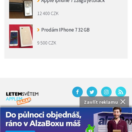
Apple iphone 7 128gb jetblack
12 400 CZK
Prodám IPhone 7 32 GB
9 500 CZK
Zavřít reklamu