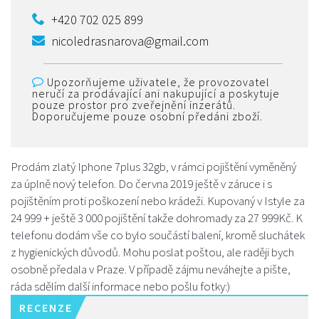
+420 702 025 899
nicoledrasnarova@gmail.com
Upozorňujeme uživatele, že provozovatel
neručí za prodávající ani nakupující a poskytuje
pouze prostor pro zveřejnění inzerátů.
Doporučujeme pouze osobní předáni zboží.
Prodám zlatý Iphone 7plus 32gb, v rámci pojištění vyměněný
za úplně nový telefon. Do června 2019 ještě v záruce i s
pojištěním proti poškození nebo krádeži. Kupovaný v Istyle za
24 999 + ještě 3 000 pojištění takže dohromady za 27 999Kč. K
telefonu dodám vše co bylo součástí balení, kromě sluchátek
z hygienických důvodů. Mohu poslat poštou, ale raději bych
osobně předala v Praze. V případě zájmu neváhejte a pište,
ráda sdělím další informace nebo pošlu fotky:)
RECENZE