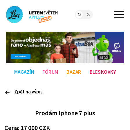
MAGAZÍN
FÓRUM
BAZAR
BLESKOVKY
Zpět na výpis
P
rodám
Iphone 7 plus
Cena:
17 000
CZK