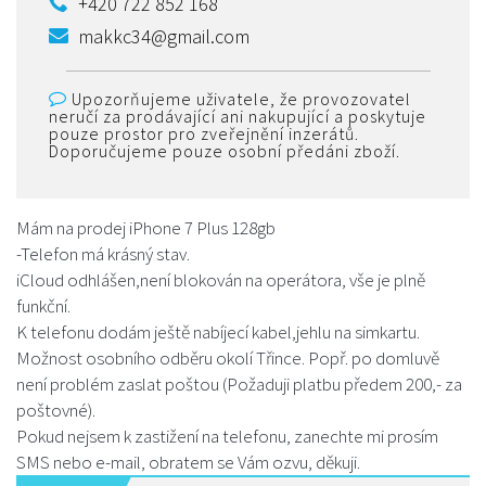
+420 722 852 168
makkc34@gmail.com
Upozorňujeme uživatele, že provozovatel
neručí za prodávající ani nakupující a poskytuje
pouze prostor pro zveřejnění inzerátů.
Doporučujeme pouze osobní předáni zboží.
Mám na prodej iPhone 7 Plus 128gb
-Telefon má krásný stav.
iCloud odhlášen,není blokován na operátora, vše je plně
funkční.
K telefonu dodám ještě nabíjecí kabel,jehlu na simkartu.
Možnost osobního odběru okolí Třince. Popř. po domluvě
není problém zaslat poštou (Požaduji platbu předem 200,- za
poštovné).
Pokud nejsem k zastižení na telefonu, zanechte mi prosím
SMS nebo e-mail, obratem se Vám ozvu, děkuji.