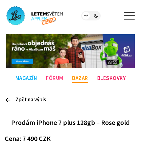
MAGAZÍN
FÓRUM
BAZAR
BLESKOVKY
Zpět na výpis
P
rodám
iPhone 7 plus 128gb – Rose gold
Cena:
7 490
CZK