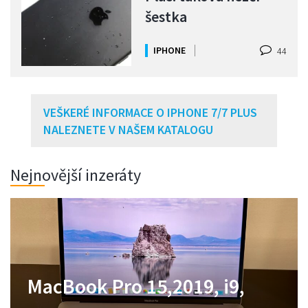
šestka
IPHONE
44
VEŠKERÉ INFORMACE O IPHONE 7/7 PLUS
NALEZNETE V NAŠEM KATALOGU
Nejnovější inzeráty
MacBook Pro 14,2021,M1
MacBook Pro 15,2019, i9,
Zánovní MacBook Neo
MacBook Air M1 jako nový,