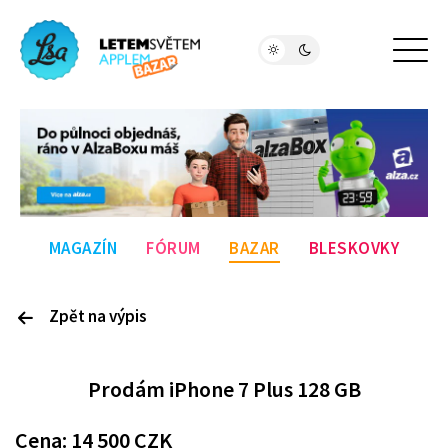
MAGAZÍN
FÓRUM
BAZAR
BLESKOVKY
Zpět na výpis
P
rodám
iPhone 7 Plus 128 GB
Cena:
14 500
CZK