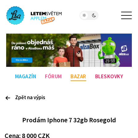
MAGAZÍN
FÓRUM
BAZAR
BLESKOVKY
Zpět na výpis
P
rodám
Iphone 7 32gb Rosegold
Cena:
8 000
CZK