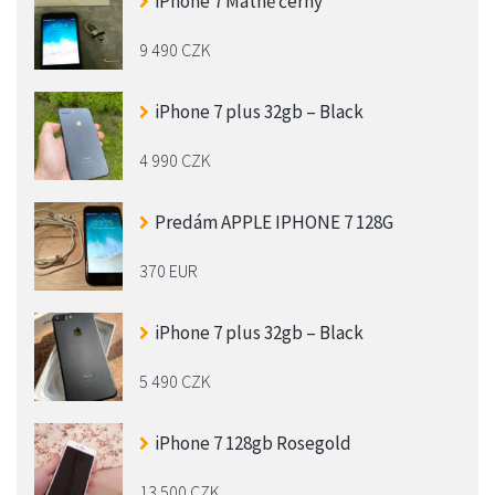
iPhone 7 Matně černý
9 490 CZK
iPhone 7 plus 32gb – Black
4 990 CZK
Predám APPLE IPHONE 7 128G
370 EUR
iPhone 7 plus 32gb – Black
5 490 CZK
iPhone 7 128gb Rosegold
13 500 CZK