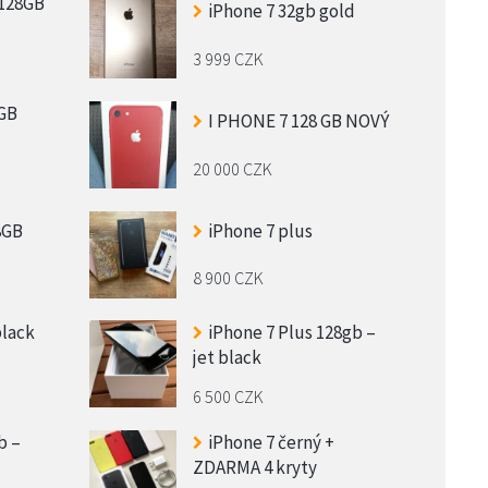
 128GB
iPhone 7 32gb gold
3 999 CZK
8GB
I PHONE 7 128 GB NOVÝ
20 000 CZK
8GB
iPhone 7 plus
8 900 CZK
black
iPhone 7 Plus 128gb –
jet black
6 500 CZK
b –
iPhone 7 černý +
ZDARMA 4 kryty