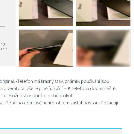
pro
ouze
iginál. -Telefon má krásný stav, známky používání jsou
 operátora, vše je plně funkční. – K telefonu dodám ještě
kartu. Možnost osobního odběru okolí
a. Popř. po domluvě není problém zaslat poštou (Požaduji