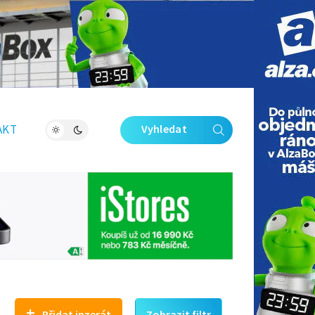
Zavřít galerii
AKT
Vyhledat
+
Přidat inzerát
Zobrazit filtr