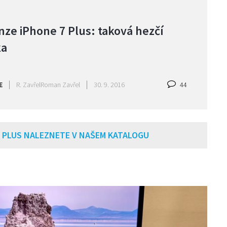
ze iPhone 7 Plus: taková hezčí
ka
E
R. Zavřel
Roman Zavřel
30. 9. 2016
44
7 PLUS NALEZNETE V NAŠEM KATALOGU