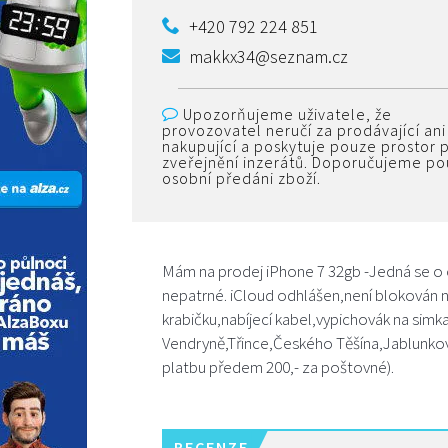
+420 792 224 851
makkx34@seznam.cz
Upozorňujeme uživatele, že
provozovatel neručí za prodávající ani
nakupující a poskytuje pouze prostor 
zveřejnění inzerátů. Doporučujeme p
osobní předáni zboží.
Mám na prodej iPhone 7 32gb -Jedná se o or
nepatrné. iCloud odhlášen,není blokován na
krabičku,nabíjecí kabel,vypichovák na sim
Vendryně,Třince,Českého Těšína,Jablunkov
platbu předem 200,- za poštovné).
RECENZE