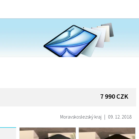
7 990
CZK
Moravskoslezský kraj
|
09. 12. 2018