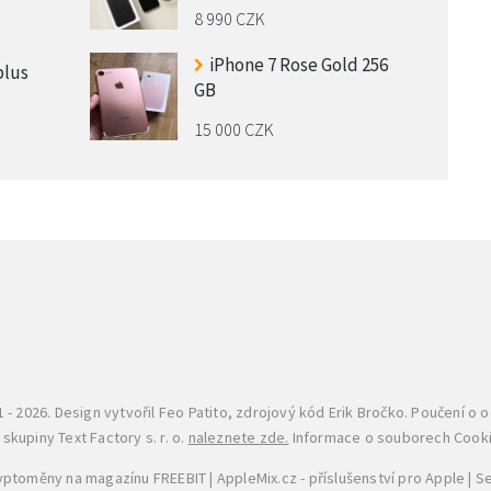
8 990 CZK
iPhone 7 Rose Gold 256
plus
GB
15 000 CZK
 - 2026. Design vytvořil
Feo Patito
, zdrojový kód Erik Bročko. Poučení o 
kupiny Text Factory s. r. o.
naleznete zde.
Informace o souborech Cook
ryptoměny na magazínu FREEBIT
|
AppleMix.cz - příslušenství pro Apple
|
Se