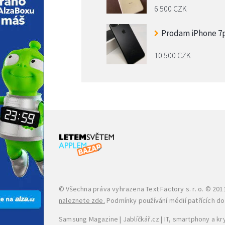
6 500 CZK
Prodam iPhone 7
10 500 CZK
© Všechna práva vyhrazena
Text Factory s. r. o.
© 2011
naleznete zde.
Podmínky používání médií patřících do s
Samsung Magazine
|
Jablíčkář.cz
|
IT, smartphony a k