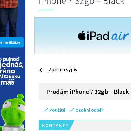
iPhone 7 32gb – Black
Zpět na výpis
P
rodám
iPhone 7 32gb – Black
Použité
Osobní odběr
KONTAKTY