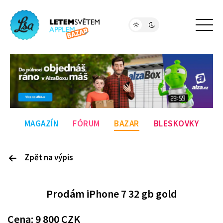
MAGAZÍN
FÓRUM
BAZAR
BLESKOVKY
Zpět na výpis
P
rodám
iPhone 7 32 gb gold
Cena:
9 800
CZK