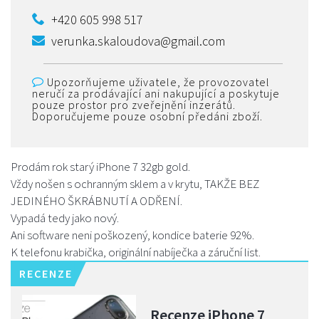
+420 605 998 517
verunka.skaloudova@gmail.com
Upozorňujeme uživatele, že provozovatel
neručí za prodávající ani nakupující a poskytuje
pouze prostor pro zveřejnění inzerátů.
Doporučujeme pouze osobní předáni zboží.
Prodám rok starý iPhone 7 32gb gold.
Vždy nošen s ochranným sklem a v krytu, TAKŽE BEZ
JEDINÉHO ŠKRÁBNUTÍ A ODŘENÍ.
Vypadá tedy jako nový.
Ani software neni poškozený, kondice baterie 92%.
K telefonu krabička, originální nabíječka a záruční list.
RECENZE
Recenze iPhone 7