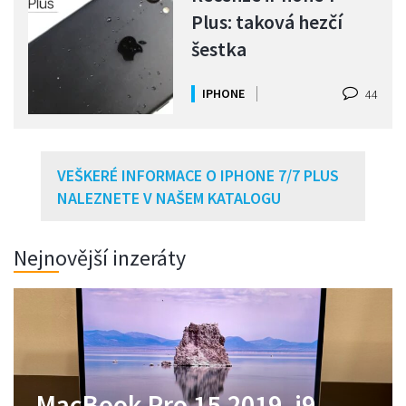
Plus: taková hezčí
šestka
IPHONE
44
VEŠKERÉ INFORMACE O IPHONE 7/7 PLUS
NALEZNETE V NAŠEM KATALOGU
Nejnovější inzeráty
MacBook Pro 14,2021,M1
MacBook Pro 15,2019, i9,
Zánovní MacBook Neo
MacBook Air M1 jako nový,