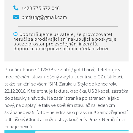
+420 775 672 046
pmtjung@gmail.com
Upozorňujeme uživatele, že provozovatel
neručí za prodávající ani nakupující a poskytuje
pouze prostor pro zveřejnění inzerátů.
Doporučujeme pouze osobní předáni zboží.
Prodám iPhone 7 128GB ve zlaté / gold barvě. Telefon je v
moc pěkném stavu, nošený v krytu. Jedná se o CZ distribuci,
takže funkční se všemi SIM. Záruka u iStyle do konce roku –
22.12.2018. K telefonu je faktura, krabička, USB kabel, zástrčka
do zásuvky a návody. Na zadní straně a po stranách je jako
nový, na displayi je taky ve skvělém stavu až na jeden cm
škrábanec viz 5. foto – nejedná se o prasklinu!! Samozřejmostí
odhlášený iCloud a možnost vyzkoušení v Praze. Neměním a
cena je pevná