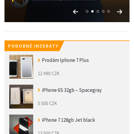
PODOBNÉ INZERÁTY
Prodám Iphone 7 Plus
12 490 CZK
iPhone 6S 32gb – Spacegray
5 500 CZK
iPhone 7 128gb Jet black
13 500 CZK