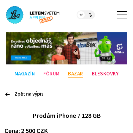
MAGAZÍN
FÓRUM
BAZAR
BLESKOVKY
Zpět na výpis
P
rodám
iPhone 7 128 GB
Cena:
2 500
CZK