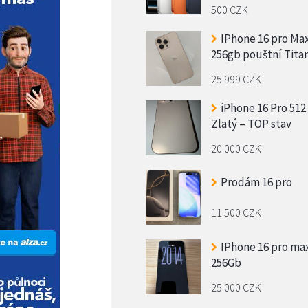
500 CZK
IPhone 16 pro Ma
256gb pouštní Tita
25 999 CZK
iPhone 16 Pro 512
Zlatý – TOP stav
20 000 CZK
Prodám 16 pro
11 500 CZK
IPhone 16 pro ma
256Gb
25 000 CZK