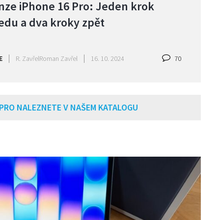
nze iPhone 16 Pro: Jeden krok
edu a dva kroky zpět
E
R. Zavřel
Roman Zavřel
16. 10. 2024
70
 PRO NALEZNETE V NAŠEM KATALOGU