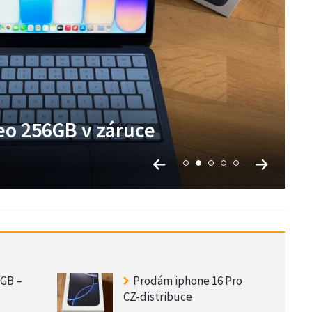
, i9, 16GB, 512SSD
o 256GB v záruce
 nový, záruka
 GB –
Prodám iphone 16 Pro
CZ-distribuce