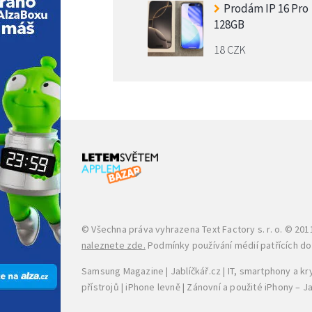
Prodám IP 16 Pro
128GB
18 CZK
© Všechna práva vyhrazena
Text Factory s. r. o.
© 2011
naleznete zde.
Podmínky používání médií patřících do s
Samsung Magazine
|
Jablíčkář.cz
|
IT, smartphony a k
přístrojů
|
iPhone levně
|
Zánovní a použité iPhony – 