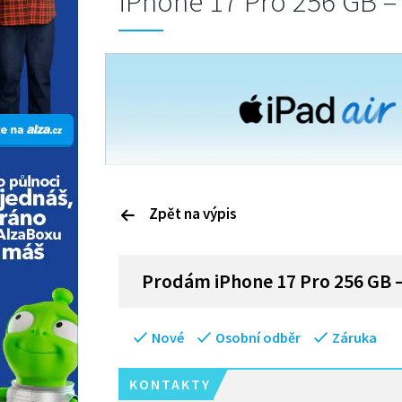
iPhone 17 Pro 256 GB – 
Zpět na výpis
P
rodám
iPhone 17 Pro 256 GB –
Nové
Osobní odběr
Záruka
KONTAKTY