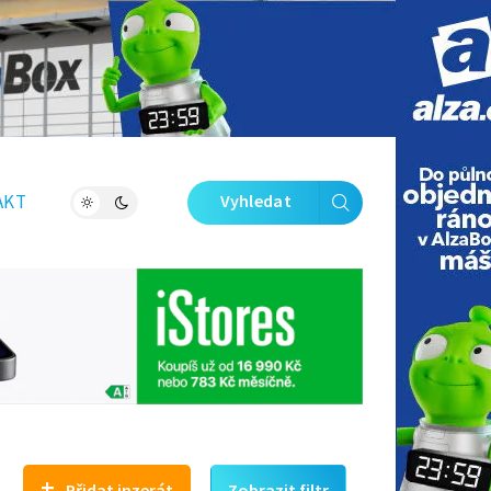
Zavřít galerii
AKT
Vyhledat
+
Přidat inzerát
Zobrazit filtr