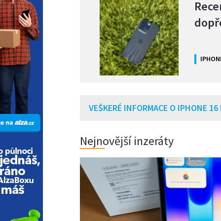
Rece
dopř
IPHON
VEŠKERÉ INFORMACE O IPHONE 16
Nejnovější inzeráty