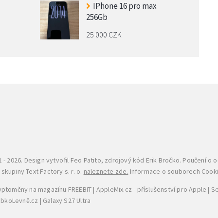
IPhone 16 pro max
256Gb
25 000 CZK
 - 2026. Design vytvořil
Feo Patito
, zdrojový kód Erik Bročko. Poučení o 
kupiny Text Factory s. r. o.
naleznete zde.
Informace o souborech Cook
ryptoměny na magazínu FREEBIT
|
AppleMix.cz - příslušenství pro Apple
|
Se
JabkoLevně.cz
|
Galaxy S27 Ultra