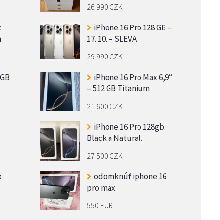
26 990 CZK
x
iPhone 16 Pro 128 GB –
n
17. 10. – SLEVA
29 990 CZK
 GB
iPhone 16 Pro Max 6,9“
– 512 GB Titanium
21 600 CZK
iPhone 16 Pro 128gb.
Black a Natural.
27 500 CZK
x
odomknúť iphone 16
pro max
550 EUR